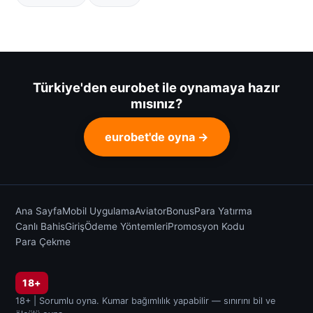
Türkiye'den eurobet ile oynamaya hazır
mısınız?
eurobet'de oyna →
Ana Sayfa
Mobil Uygulama
Aviator
Bonus
Para Yatırma
Canlı Bahis
Giriş
Ödeme Yöntemleri
Promosyon Kodu
Para Çekme
18+
18+ | Sorumlu oyna. Kumar bağımlılık yapabilir — sınırını bil ve