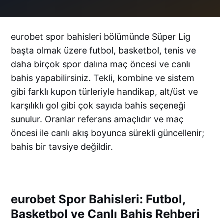
eurobet spor bahisleri bölümünde Süper Lig
başta olmak üzere futbol, basketbol, tenis ve
daha birçok spor dalına maç öncesi ve canlı
bahis yapabilirsiniz. Tekli, kombine ve sistem
gibi farklı kupon türleriyle handikap, alt/üst ve
karşılıklı gol gibi çok sayıda bahis seçeneği
sunulur. Oranlar referans amaçlıdır ve maç
öncesi ile canlı akış boyunca sürekli güncellenir;
bahis bir tavsiye değildir.
eurobet Spor Bahisleri: Futbol,
Basketbol ve Canlı Bahis Rehberi