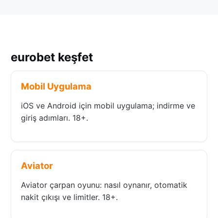
eurobet keşfet
Mobil Uygulama
iOS ve Android için mobil uygulama; indirme ve
giriş adımları. 18+.
Aviator
Aviator çarpan oyunu: nasıl oynanır, otomatik
nakit çıkışı ve limitler. 18+.