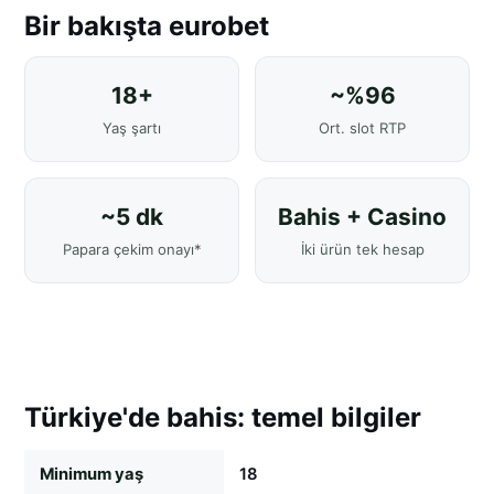
Bir bakışta eurobet
18+
~%96
Yaş şartı
Ort. slot RTP
~5 dk
Bahis + Casino
Papara çekim onayı*
İki ürün tek hesap
Türkiye'de bahis: temel bilgiler
Minimum yaş
18