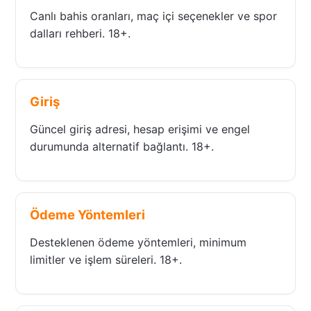
Canlı bahis oranları, maç içi seçenekler ve spor
dalları rehberi. 18+.
Giriş
Güncel giriş adresi, hesap erişimi ve engel
durumunda alternatif bağlantı. 18+.
Ödeme Yöntemleri
Desteklenen ödeme yöntemleri, minimum
limitler ve işlem süreleri. 18+.