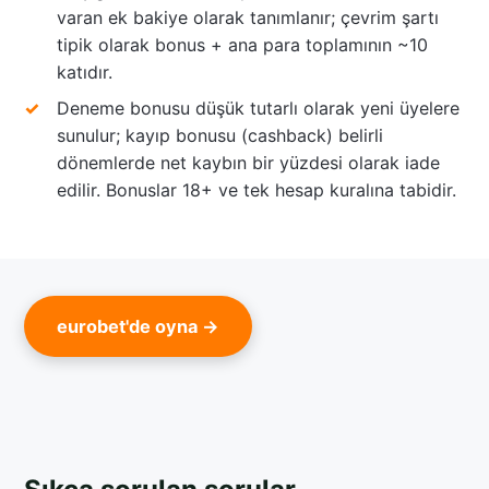
varan ek bakiye olarak tanımlanır; çevrim şartı
tipik olarak bonus + ana para toplamının ~10
katıdır.
Deneme bonusu düşük tutarlı olarak yeni üyelere
sunulur; kayıp bonusu (cashback) belirli
dönemlerde net kaybın bir yüzdesi olarak iade
edilir. Bonuslar 18+ ve tek hesap kuralına tabidir.
eurobet'de oyna →